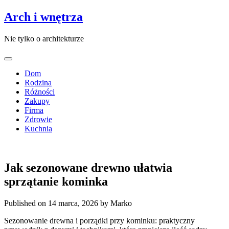
Arch i wnętrza
Nie tylko o architekturze
Dom
Rodzina
Różności
Zakupy
Firma
Zdrowie
Kuchnia
Jak sezonowane drewno ułatwia
sprzątanie kominka
Published on 14 marca, 2026
by Marko
Sezonowanie drewna i porządki przy kominku: praktyczny