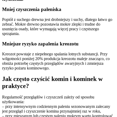
Mniej czyszczenia paleniska
Popiół z suchego drewna jest drobniejszy i suchy, dlatego łatwo go
zebrać. Mokre drewno pozostawia mokre zlepki i trudne do
usunięcia osady, które wymagają więcej pracy i częstszego
sprzątania.
Mniejsze ryzyko zapalenia kreozotu
Kreozot powstaje z niepełnego spalania lotnych substancji. Przy
wilgotności poniżej 20% produkcja kreozotu maleje znacząco, co
obniża potrzebę częstych przeglądów awaryjnych i zmniejsza
ryzyko pożaru kominowego.
Jak często czyścić komin i kominek w
praktyce?
Regularność przeglądów i czyszczeń zależy od sposobu
użytkowania:
– przy intensywnym codziennym paleniu sezonowanym zalecany
jest przegląd i czyszczenie komina przynajmniej raz w roku,
– przy mieszanym lub częstym paleniu mokrym warto kontrolować