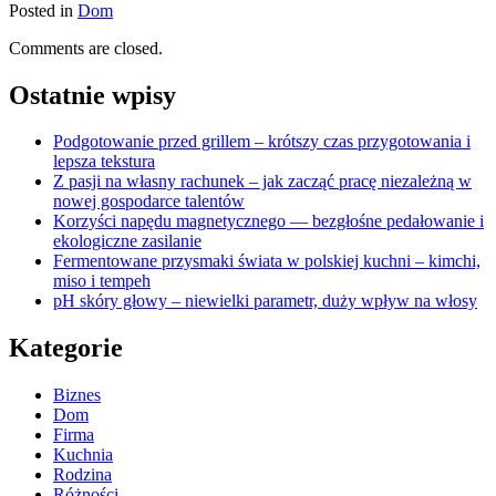
Posted in
Dom
Comments are closed.
Ostatnie wpisy
Podgotowanie przed grillem – krótszy czas przygotowania i
lepsza tekstura
Z pasji na własny rachunek – jak zacząć pracę niezależną w
nowej gospodarce talentów
Korzyści napędu magnetycznego — bezgłośne pedałowanie i
ekologiczne zasilanie
Fermentowane przysmaki świata w polskiej kuchni – kimchi,
miso i tempeh
pH skóry głowy – niewielki parametr, duży wpływ na włosy
Kategorie
Biznes
Dom
Firma
Kuchnia
Rodzina
Różności