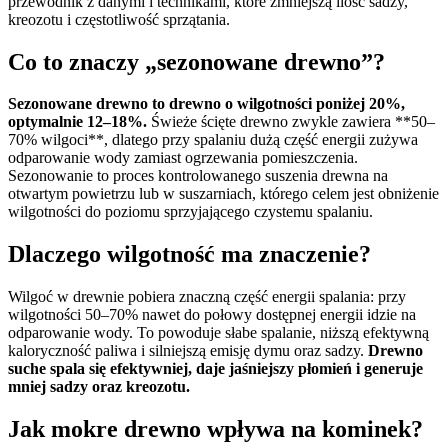
przewodnik z danymi i technikami, które zmniejszą ilość sadzy,
kreozotu i częstotliwość sprzątania.
Co to znaczy „sezonowane drewno”?
Sezonowane drewno to drewno o wilgotności poniżej 20%,
optymalnie 12–18%.
Świeże ścięte drewno zwykle zawiera **50–
70% wilgoci**, dlatego przy spalaniu dużą część energii zużywa
odparowanie wody zamiast ogrzewania pomieszczenia.
Sezonowanie to proces kontrolowanego suszenia drewna na
otwartym powietrzu lub w suszarniach, którego celem jest obniżenie
wilgotności do poziomu sprzyjającego czystemu spalaniu.
Dlaczego wilgotność ma znaczenie?
Wilgoć w drewnie pobiera znaczną część energii spalania: przy
wilgotności 50–70% nawet do połowy dostępnej energii idzie na
odparowanie wody. To powoduje słabe spalanie, niższą efektywną
kaloryczność paliwa i silniejszą emisję dymu oraz sadzy.
Drewno
suche spala się efektywniej, daje jaśniejszy płomień i generuje
mniej sadzy oraz kreozotu.
Jak mokre drewno wpływa na kominek?