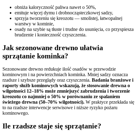
obniża kaloryczność paliwa nawet o 50%,
emituje więcej dymu i drobnocząsteczkowej sadzy,
sprzyja tworzeniu się kreozotu — smolistej, łatwopalnej
warstwy w kominie,
osady na szybie są tłuste i trudne do usunięcia, co przyspiesza
brudzenie i konieczność czyszczenia.
Jak sezonowane drewno ułatwia
sprzątanie kominka?
Sezonowane drewno redukuje ilość osadów w przewodzie
kominowym i na powierzchniach kominka. Mniej sadzy oznacza
rzadsze i szybsze przeglądy oraz czyszczenia.
Badania branżowe i
raporty służb kominowych wskazują, że stosowanie drewna o
wilgotności 12–18% może zmniejszyć zabrudzenia i tworzenie
kreozotu co najmniej o 50% w porównaniu ze spalaniem
świeżego drewna (50–70% wilgotności).
W praktyce przekłada się
to na rzadsze interwencje serwisowe i niższe ryzyko pożaru
kominowego.
Ile rzadsze staje się sprzątanie?