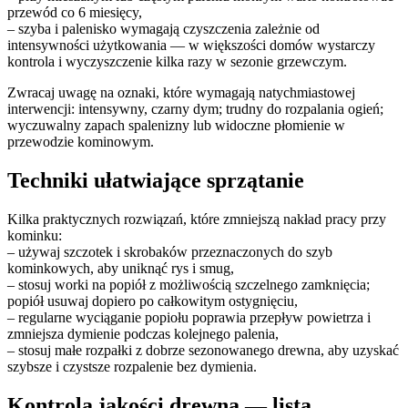
przewód co 6 miesięcy,
– szyba i palenisko wymagają czyszczenia zależnie od
intensywności użytkowania — w większości domów wystarczy
kontrola i wyczyszczenie kilka razy w sezonie grzewczym.
Zwracaj uwagę na oznaki, które wymagają natychmiastowej
interwencji: intensywny, czarny dym; trudny do rozpalania ogień;
wyczuwalny zapach spalenizny lub widoczne płomienie w
przewodzie kominowym.
Techniki ułatwiające sprzątanie
Kilka praktycznych rozwiązań, które zmniejszą nakład pracy przy
kominku:
– używaj szczotek i skrobaków przeznaczonych do szyb
kominkowych, aby uniknąć rys i smug,
– stosuj worki na popiół z możliwością szczelnego zamknięcia;
popiół usuwaj dopiero po całkowitym ostygnięciu,
– regularne wyciąganie popiołu poprawia przepływ powietrza i
zmniejsza dymienie podczas kolejnego palenia,
– stosuj małe rozpałki z dobrze sezonowanego drewna, aby uzyskać
szybsze i czystsze rozpalenie bez dymienia.
Kontrola jakości drewna — lista