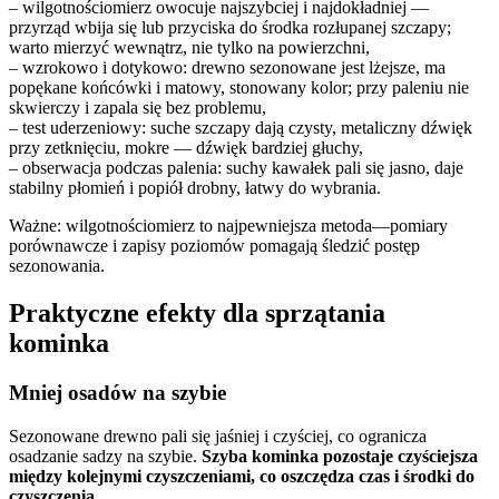
– wilgotnościomierz owocuje najszybciej i najdokładniej —
przyrząd wbija się lub przyciska do środka rozłupanej szczapy;
warto mierzyć wewnątrz, nie tylko na powierzchni,
– wzrokowo i dotykowo: drewno sezonowane jest lżejsze, ma
popękane końcówki i matowy, stonowany kolor; przy paleniu nie
skwierczy i zapala się bez problemu,
– test uderzeniowy: suche szczapy dają czysty, metaliczny dźwięk
przy zetknięciu, mokre — dźwięk bardziej głuchy,
– obserwacja podczas palenia: suchy kawałek pali się jasno, daje
stabilny płomień i popiół drobny, łatwy do wybrania.
Ważne: wilgotnościomierz to najpewniejsza metoda—pomiary
porównawcze i zapisy poziomów pomagają śledzić postęp
sezonowania.
Praktyczne efekty dla sprzątania
kominka
Mniej osadów na szybie
Sezonowane drewno pali się jaśniej i czyściej, co ogranicza
osadzanie sadzy na szybie.
Szyba kominka pozostaje czyściejsza
między kolejnymi czyszczeniami, co oszczędza czas i środki do
czyszczenia.