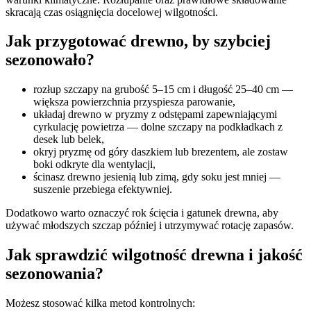
skracają czas osiągnięcia docelowej wilgotności.
Jak przygotować drewno, by szybciej
sezonowało?
rozłup szczapy na grubość 5–15 cm i długość 25–40 cm —
większa powierzchnia przyspiesza parowanie,
układaj drewno w pryzmy z odstępami zapewniającymi
cyrkulację powietrza — dolne szczapy na podkładkach z
desek lub belek,
okryj pryzmę od góry daszkiem lub brezentem, ale zostaw
boki odkryte dla wentylacji,
ścinasz drewno jesienią lub zimą, gdy soku jest mniej —
suszenie przebiega efektywniej.
Dodatkowo warto oznaczyć rok ścięcia i gatunek drewna, aby
używać młodszych szczap później i utrzymywać rotację zapasów.
Jak sprawdzić wilgotność drewna i jakość
sezonowania?
Możesz stosować kilka metod kontrolnych: