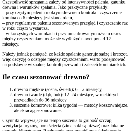
Częstotliwość sprzątania zależy od intensywności palenia, gatunku
drewna i warunków spalania. Jako praktyczne przykłady:
– przy częstym paleniu mokrym drewnem kontrola i czyszczenie
komina co 6 miesięcy jest standardem,
– przy regularnym paleniu sezonowanym przegląd i czyszczenie raz
w roku często wystarcza,
– w korzystnych warunkach i przy umiarkowanym użyciu okres
między czyszczeniami może się wydłużyć nawet ponad 12
miesięcy.
Należy jednak pamiętać, że każde spalanie generuje sadzę i kreozot,
więc decyzję o odstępie między czyszczeniami warto podejmować
na podstawie wizualnej kontroli przewodu i zaleceń kominiarskich.
Ile czasu sezonować drewno?
drewno miękkie (sosna, świerk): 6–12 miesięcy,
drewno twarde (dąb, buk): 12–24 miesiące, w niektórych
przypadkach do 36 miesięcy,
suszenie komorowe: kilka tygodni — metody kosztowniejsze,
ale skracają sezonowanie.
Czynniki wpływające na tempo suszenia to grubość szczap,
wentylacja pryzmy, pora ścięcia (zimą soki są niższe) oraz lokalne
warunki klimatyczne. Rozłupanie oraz prawidłowe składowanie