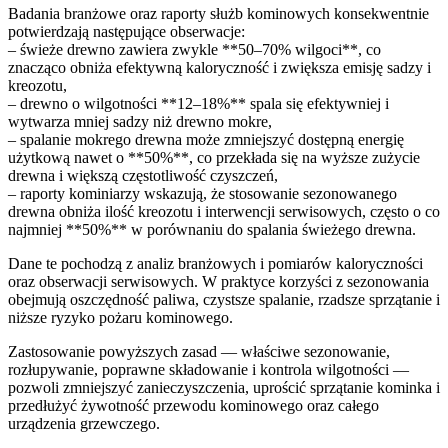
Badania branżowe oraz raporty służb kominowych konsekwentnie
potwierdzają następujące obserwacje:
– świeże drewno zawiera zwykle **50–70% wilgoci**, co
znacząco obniża efektywną kaloryczność i zwiększa emisję sadzy i
kreozotu,
– drewno o wilgotności **12–18%** spala się efektywniej i
wytwarza mniej sadzy niż drewno mokre,
– spalanie mokrego drewna może zmniejszyć dostępną energię
użytkową nawet o **50%**, co przekłada się na wyższe zużycie
drewna i większą częstotliwość czyszczeń,
– raporty kominiarzy wskazują, że stosowanie sezonowanego
drewna obniża ilość kreozotu i interwencji serwisowych, często o co
najmniej **50%** w porównaniu do spalania świeżego drewna.
Dane te pochodzą z analiz branżowych i pomiarów kaloryczności
oraz obserwacji serwisowych. W praktyce korzyści z sezonowania
obejmują oszczędność paliwa, czystsze spalanie, rzadsze sprzątanie i
niższe ryzyko pożaru kominowego.
Zastosowanie powyższych zasad — właściwe sezonowanie,
rozłupywanie, poprawne składowanie i kontrola wilgotności —
pozwoli zmniejszyć zanieczyszczenia, uprościć sprzątanie kominka i
przedłużyć żywotność przewodu kominowego oraz całego
urządzenia grzewczego.