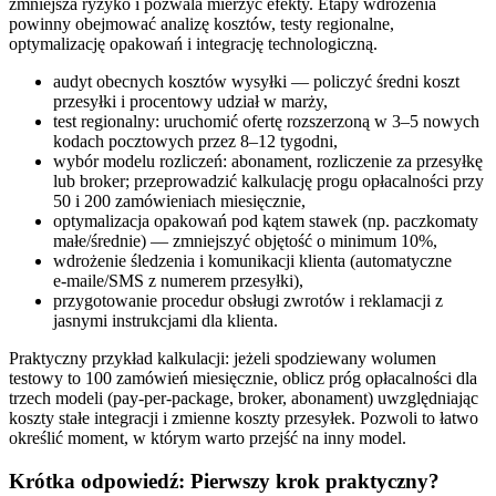
zmniejsza ryzyko i pozwala mierzyć efekty. Etapy wdrożenia
powinny obejmować analizę kosztów, testy regionalne,
optymalizację opakowań i integrację technologiczną.
audyt obecnych kosztów wysyłki — policzyć średni koszt
przesyłki i procentowy udział w marży,
test regionalny: uruchomić ofertę rozszerzoną w 3–5 nowych
kodach pocztowych przez 8–12 tygodni,
wybór modelu rozliczeń: abonament, rozliczenie za przesyłkę
lub broker; przeprowadzić kalkulację progu opłacalności przy
50 i 200 zamówieniach miesięcznie,
optymalizacja opakowań pod kątem stawek (np. paczkomaty
małe/średnie) — zmniejszyć objętość o minimum 10%,
wdrożenie śledzenia i komunikacji klienta (automatyczne
e‑maile/SMS z numerem przesyłki),
przygotowanie procedur obsługi zwrotów i reklamacji z
jasnymi instrukcjami dla klienta.
Praktyczny przykład kalkulacji: jeżeli spodziewany wolumen
testowy to 100 zamówień miesięcznie, oblicz próg opłacalności dla
trzech modeli (pay-per-package, broker, abonament) uwzględniając
koszty stałe integracji i zmienne koszty przesyłek. Pozwoli to łatwo
określić moment, w którym warto przejść na inny model.
Krótka odpowiedź: Pierwszy krok praktyczny?