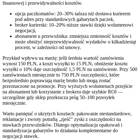
finansowej i przewidywalności kosztów.
opcja paczkomatów: 20–30% tańsza niż dostawa kurierem
pod adres przy standardowych gabarytach paczek,
broker kurierski: 10–20% niższe stawki dzięki wolumenowi
negocjacji,
abonament u przewoźnika: zmniejsza zmienność kosztów i
może obniżyć nieprzewidywalność wydatków o kilkadziesiąt
procent, w zależności od umowy.
Przykład wpływu na marżę: jeśli średnia wartość zamówienia
wynosi 150 PLN, a koszt wysyłki to 15 PLN, obniżenie kosztu
wysyłki o 10% daje oszczędność 1,5 PLN na zamówienie. Przy 500
zamówieniach miesięcznie to 750 PLN oszczędności, które
bezpośrednio poprawiają marżę brutto lub mogą zostać
przeznaczone na promocje. Przy wyższych wolumenach przejście
na abonament lub korzystanie z brokera daje szybkie ROI —
szczególnie gdy sklep przekracza próg 50–100 przesyłek
miesięcznie.
Warto pamiętać o ukrytych kosztach: pakowanie niestandardowe,
reklamacje i zwroty potrafią „zjeść” zyski z oszczędności na
stawkach przewoźników. Dlatego optymalizacja opakowań i
standardyzacja gabarytów to działania komplementarne do
negocjacji stawek.