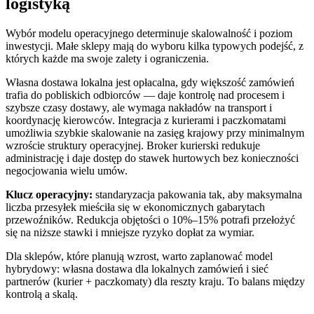
logistyką
Wybór modelu operacyjnego determinuje skalowalność i poziom
inwestycji. Małe sklepy mają do wyboru kilka typowych podejść, z
których każde ma swoje zalety i ograniczenia.
Własna dostawa lokalna jest opłacalna, gdy większość zamówień
trafia do pobliskich odbiorców — daje kontrolę nad procesem i
szybsze czasy dostawy, ale wymaga nakładów na transport i
koordynację kierowców. Integracja z kurierami i paczkomatami
umożliwia szybkie skalowanie na zasięg krajowy przy minimalnym
wzroście struktury operacyjnej. Broker kurierski redukuje
administrację i daje dostęp do stawek hurtowych bez konieczności
negocjowania wielu umów.
Klucz operacyjny:
standaryzacja pakowania tak, aby maksymalna
liczba przesyłek mieściła się w ekonomicznych gabarytach
przewoźników. Redukcja objętości o 10%–15% potrafi przełożyć
się na niższe stawki i mniejsze ryzyko dopłat za wymiar.
Dla sklepów, które planują wzrost, warto zaplanować model
hybrydowy: własna dostawa dla lokalnych zamówień i sieć
partnerów (kurier + paczkomaty) dla reszty kraju. To balans między
kontrolą a skalą.