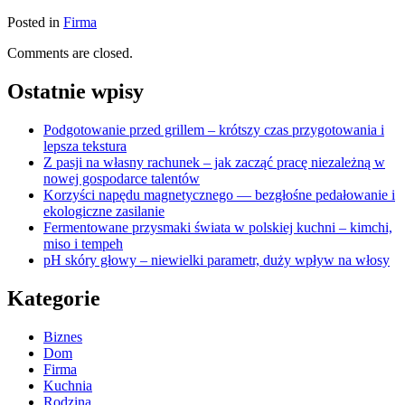
Posted in
Firma
Comments are closed.
Ostatnie wpisy
Podgotowanie przed grillem – krótszy czas przygotowania i
lepsza tekstura
Z pasji na własny rachunek – jak zacząć pracę niezależną w
nowej gospodarce talentów
Korzyści napędu magnetycznego — bezgłośne pedałowanie i
ekologiczne zasilanie
Fermentowane przysmaki świata w polskiej kuchni – kimchi,
miso i tempeh
pH skóry głowy – niewielki parametr, duży wpływ na włosy
Kategorie
Biznes
Dom
Firma
Kuchnia
Rodzina