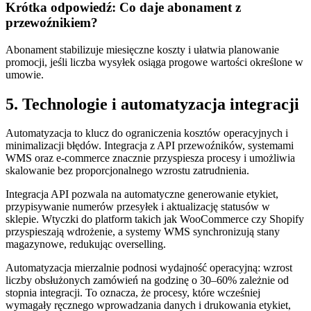
Krótka odpowiedź: Co daje abonament z
przewoźnikiem?
Abonament stabilizuje miesięczne koszty i ułatwia planowanie
promocji, jeśli liczba wysyłek osiąga progowe wartości określone w
umowie.
5. Technologie i automatyzacja integracji
Automatyzacja to klucz do ograniczenia kosztów operacyjnych i
minimalizacji błędów. Integracja z API przewoźników, systemami
WMS oraz e‑commerce znacznie przyspiesza procesy i umożliwia
skalowanie bez proporcjonalnego wzrostu zatrudnienia.
Integracja API pozwala na automatyczne generowanie etykiet,
przypisywanie numerów przesyłek i aktualizację statusów w
sklepie. Wtyczki do platform takich jak WooCommerce czy Shopify
przyspieszają wdrożenie, a systemy WMS synchronizują stany
magazynowe, redukując overselling.
Automatyzacja mierzalnie podnosi wydajność operacyjną: wzrost
liczby obsłużonych zamówień na godzinę o 30–60% zależnie od
stopnia integracji. To oznacza, że procesy, które wcześniej
wymagały ręcznego wprowadzania danych i drukowania etykiet,