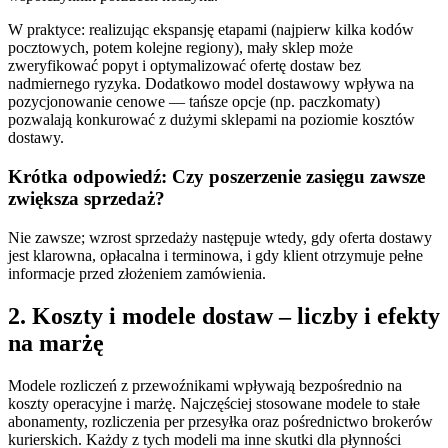
W praktyce: realizując ekspansję etapami (najpierw kilka kodów
pocztowych, potem kolejne regiony), mały sklep może
zweryfikować popyt i optymalizować ofertę dostaw bez
nadmiernego ryzyka. Dodatkowo model dostawowy wpływa na
pozycjonowanie cenowe — tańsze opcje (np. paczkomaty)
pozwalają konkurować z dużymi sklepami na poziomie kosztów
dostawy.
Krótka odpowiedź: Czy poszerzenie zasięgu zawsze
zwiększa sprzedaż?
Nie zawsze; wzrost sprzedaży następuje wtedy, gdy oferta dostawy
jest klarowna, opłacalna i terminowa, i gdy klient otrzymuje pełne
informacje przed złożeniem zamówienia.
2. Koszty i modele dostaw – liczby i efekty
na marżę
Modele rozliczeń z przewoźnikami wpływają bezpośrednio na
koszty operacyjne i marżę. Najczęściej stosowane modele to stałe
abonamenty, rozliczenia per przesyłka oraz pośrednictwo brokerów
kurierskich. Każdy z tych modeli ma inne skutki dla płynności