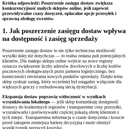
Krótka odpowiedź:
Poszerzenie zasięgu dostaw zwiększa
konkurencyjność małych sklepów online, jeśli zapewni
przewidywalne czasy doręczeń, opłacalne opcje przesyłek i
sprawną obsługę zwrotów.
1. Jak poszerzenie zasięgu dostaw wpływa
na dostępność i zasięg sprzedaży
Poszerzenie zasięgu dostaw to nie tylko techniczna możliwość
wysyłki dalej niż dotychczas — to realna zmiana puli potencjalnych
klientów. Dla małego sklepu online wejście na nowe regiony
oznacza zwiększenie liczby adresów docelowych o liczbę kodów
pocztowych obsługiwanych przez partnera logistycznego, bez
konieczności otwierania nowych punktów sprzedaży. Dzięki temu
sklep zyskuje zasięg, który wcześniej był osiągalny wyłącznie dla
większych graczy z rozbudowaną siecią dystrybucji.
Ekspansja dostaw poprawia widoczność w wynikach
wyszukiwania lokalnego
— jeśli sklep komunikuję dostępność
dostawy do konkretnych regionów i transparentne ceny przesyłki,
wyszukiwarki i porównywarki częściej pokażą ofertę klientom z
tych miejsc. Transparentna informacja o czasie doręczenia i koszcie
przed zakupem zmniejsza barierę decyzyjną i może obniżyć
współczynnik porzuceń koszyka.