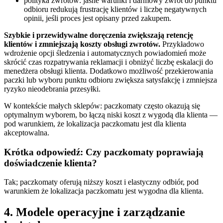
polityka zwrotów: jasne warunki i darmowy zwrot do punktu
odbioru redukują frustrację klientów i liczbę negatywnych
opinii, jeśli proces jest opisany przed zakupem.
Szybkie i przewidywalne doręczenia zwiększają retencję
klientów i zmniejszają koszty obsługi zwrotów.
Przykładowo
wdrożenie opcji śledzenia i automatycznych powiadomień może
skrócić czas rozpatrywania reklamacji i obniżyć liczbę eskalacji do
menedżera obsługi klienta. Dodatkowo możliwość przekierowania
paczki lub wyboru punktu odbioru zwiększa satysfakcję i zmniejsza
ryzyko nieodebrania przesyłki.
W kontekście małych sklepów: paczkomaty często okazują się
optymalnym wyborem, bo łączą niski koszt z wygodą dla klienta —
pod warunkiem, że lokalizacja paczkomatu jest dla klienta
akceptowalna.
Krótka odpowiedź: Czy paczkomaty poprawiają
doświadczenie klienta?
Tak; paczkomaty oferują niższy koszt i elastyczny odbiór, pod
warunkiem że lokalizacja paczkomatu jest wygodna dla klienta.
4. Modele operacyjne i zarządzanie