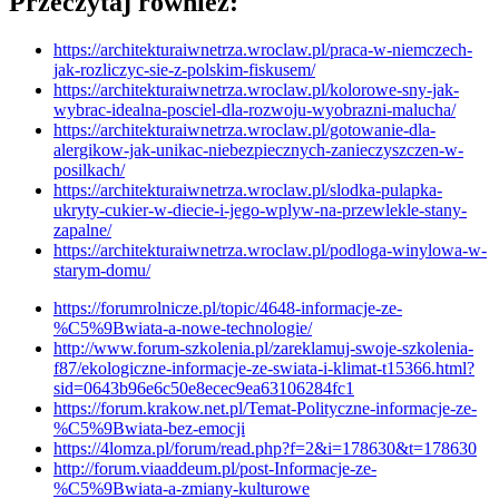
Przeczytaj również:
https://architekturaiwnetrza.wroclaw.pl/praca-w-niemczech-
jak-rozliczyc-sie-z-polskim-fiskusem/
https://architekturaiwnetrza.wroclaw.pl/kolorowe-sny-jak-
wybrac-idealna-posciel-dla-rozwoju-wyobrazni-malucha/
https://architekturaiwnetrza.wroclaw.pl/gotowanie-dla-
alergikow-jak-unikac-niebezpiecznych-zanieczyszczen-w-
posilkach/
https://architekturaiwnetrza.wroclaw.pl/slodka-pulapka-
ukryty-cukier-w-diecie-i-jego-wplyw-na-przewlekle-stany-
zapalne/
https://architekturaiwnetrza.wroclaw.pl/podloga-winylowa-w-
starym-domu/
https://forumrolnicze.pl/topic/4648-informacje-ze-
%C5%9Bwiata-a-nowe-technologie/
http://www.forum-szkolenia.pl/zareklamuj-swoje-szkolenia-
f87/ekologiczne-informacje-ze-swiata-i-klimat-t15366.html?
sid=0643b96e6c50e8ecec9ea63106284fc1
https://forum.krakow.net.pl/Temat-Polityczne-informacje-ze-
%C5%9Bwiata-bez-emocji
https://4lomza.pl/forum/read.php?f=2&i=178630&t=178630
http://forum.viaaddeum.pl/post-Informacje-ze-
%C5%9Bwiata-a-zmiany-kulturowe